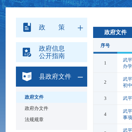
政 策
政府文件
序号
政府信息
公开指南
武
1
办
县政府文件
武平
2
初中
政府文件
3
武
政府办文件
武
4
事
法规规章
武