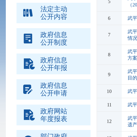
5
（2
法定主动
公开内容
6
武
武平
政府信息
7
情
公开制度
武平
8
方
政府信息
公开年报
武
9
目
政府信息
10
武
公开申请
11
武
政府网站
年度报表
武
12
遗
部门政府