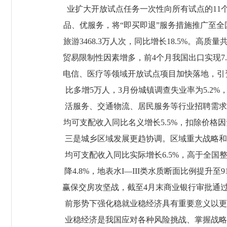
业扩大开放试点任务一次性向所有试点的11
品、优服务，将“即买即退”服务措施推广至全
旅游3468.3万人次，同比增长18.5%。高
贸易限制性因素增多，前4个月我国出口实现7
电信、医疗等领域开放试点项目加快落地，引
比多增5万人，3月份城镇调查失业率为5.2%
活服务、交通物流、居民服务等行业招聘需求
均可支配收入同比名义增长5.5%，扣除价格因
三是城乡区域发展更趋协调。区域重大战略和
均可支配收入同比实际增长6.5%，高于全国
降4.8%，地表水I—III类水质断面比例
赢保交房攻坚战，截至4月末商业银行审批通过
前形势下强化稳就业稳经济具有重要意义以更
业稳经济是我国应对各种风险挑战、掌握战略