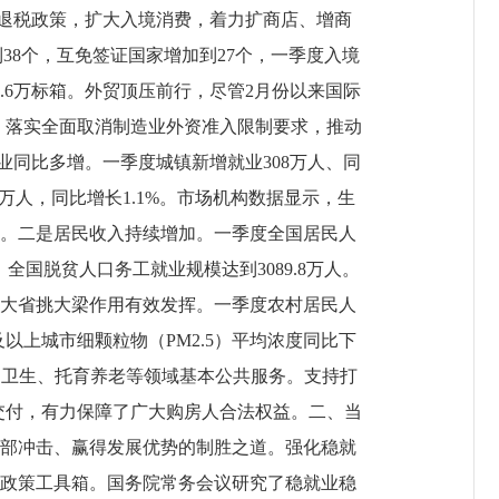
境退税政策，扩大入境消费，着力扩商店、增商
38个，互免签证国家增加到27个，一季度入境
44.6万标箱。外贸顶压前行，尽管2月份以来国际
案，落实全面取消制造业外资准入限制要求，推动
同比多增。一季度城镇新增就业308万人、同
5万人，同比增长1.1%。市场机构数据显示，生
。二是居民收入持续增加。一季度全国居民人
全国脱贫人口务工就业规模达到3089.8万人。
大省挑大梁作用有效发挥。一季度农村居民人
以上城市细颗粒物（PM2.5）平均浓度同比下
医疗卫生、托育养老等领域基本公共服务。支持打
和交付，有力保障了广大购房人合法权益。二、当
部冲击、赢得发展优势的制胜之道。强化稳就
政策工具箱。国务院常务会议研究了稳就业稳