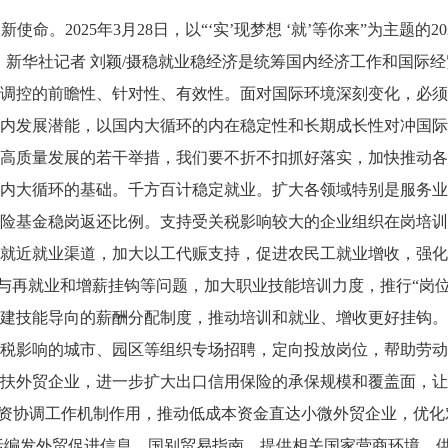
命。2025年3月28日，以“‘实’现梦想 ‘就’等你来”为主题的
 新华社记者 刘颖/摄稳就业稳经济是统筹国内经济工作和国际
调控的前瞻性、针对性、有效性。面对国际环境深刻变化，必须
内发展潜能，以国内大循环的内在稳定性和长期成长性对冲国际
高质量发展的若干举措，我们要不折不扣抓好落实，加快推动各
内大循环的基础。千方百计稳定就业。扩大各领域特别是服务业
险基金稳岗返还比例。支持受关税影响较大的企业组织在岗培训
就近就业渠道，加大以工代赈支持，促进农民工就业增收，强化
再就业和增薪挂钩等问题，加大职业技能培训力度，推行“岗位
建技能导向的薪酬分配制度，推动培训和就业、增收更好挂钩。
税影响的城市、园区等组织专场招聘，定向投放岗位，帮助劳动
扶外贸企业，进一步扩大出口信用保险的承保规模和覆盖面，让
资协调工作机制作用，推动低成本资金直达小微外贸企业，优化
括编发外贸促进信息、国别贸易指南，提供相关国家营商环境、