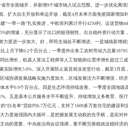
个省市全面铺开，并新增9个城市纳入试点范围。进一步优化离
国。扩大自主开放和单边开放，截至4月末单方面免签国家增加到
质量共建“一带一路”扎实推进，中欧班列累计开行4250列、运送货物
.5%的增速，充分显示了出口的较强韧性。出台稳外资行动方
资力度进一步加大。好，即民生福祉不断增进。一是城镇新增就业
，比上月下降0.2个百分点；一季度外出务工农村劳动力总量1879
同比增长，机器人算法工程师等人工智能岗位需求增长超过三成
素实际增长5.6%。深入开展防止返贫就业攻坚行动，截至3月底，
区域协调发展战略实施力度加大，区域发展活力不断增强，经济
整体水平0.9个百分点。四是生态环境持续改善。一季度全国地级及
提升至91%。五是基本公共服务水平不断提升。持续增加义务教育、
的“白名单”贷款约6.7万亿元，支持了1600多万套住宅的建设
大力度做强国内大循环，是把握发展主动权的先手棋，是应对外
主动的需要。中央政治局会议强调，要不断完善稳就业稳经济的