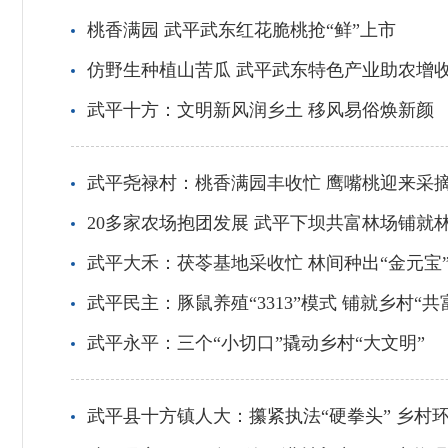
桃香满园 武平武东红花脆桃抢“鲜”上市
仿野生种植山苦瓜 武平武东特色产业助农增
武平十方：文明新风润乡土 移风易俗焕新颜
武平尧禄村：桃香满园丰收忙 鹰嘴桃迎来采
20多家农场抱团发展 武平下坝共富林场铺就林
武平大禾：茯苓基地采收忙 林间种出“金元宝
武平民主：豚鼠养殖“3313”模式 铺就乡村“共
武平永平：三个“小切口”撬动乡村“大文明”
武平县十方镇人大：攥紧执法“硬拳头” 乡村