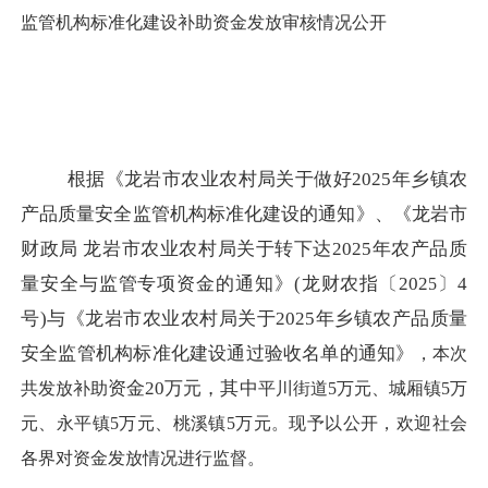
监管机构标准化建设补助资金发放审核情况公开
根据《龙岩市农业农村局关于做好
2025年乡镇农
产品质量安全监管机构标准化建设的通知》、《龙岩市
财政局
龙岩市农业农村局关于转下达
2025年农产品质
量安全与监管专项资金的通知》(龙财农指〔202
〕
4
5
号)与《龙岩市农业农村局关于2025年乡镇农产品质量
安全监管机构标准化建设通过验收名单的通知》
，
本次
资金
20万元，其中
共发放
补助
平川街道
5万元
、
城厢
镇
5万
元
、
永平
镇
5万元
、桃溪
镇
5万元
。现予以公开，欢迎社会
各界对资金发放情况进行监督。