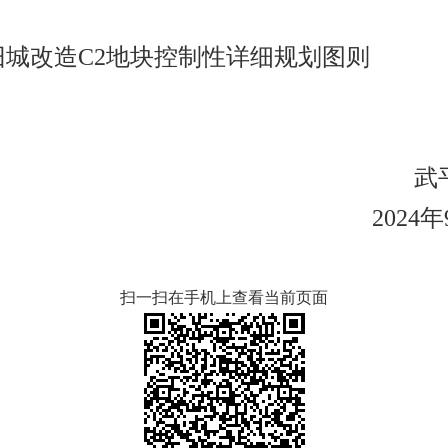
旧城改造
C2地块控制性详细规划
图则
武
2024年9
扫一扫在手机上查看当前页面