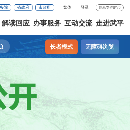
务院
省政府
市政府
繁体
登录
网站支持IPV6
解读回应
办事服务
互动交流
走进武平
长者模式
无障碍浏览