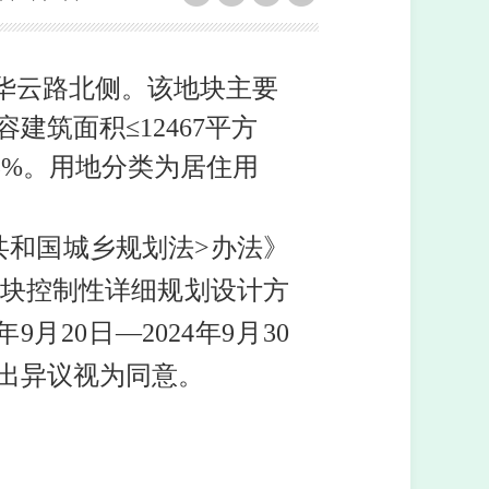
华云路北侧。该地块主要
容建筑面积
≤12467平方
25%。用地分类
为居住用
共和国城乡规划法>办法》
块控制性详细规划设计方
年9月
20
日
—2024年9月
30
出异议视为同意。