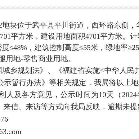
C2地块位于武平县平川街道，西环路东侧，
01平方米，建设用地面积4701平方米。
计
密度≤48%，建筑控制高度≤55米，绿地率≥
服用地-零售商业用地
。
国城乡规划法》、《福建省实施
<中华人民
公示暂行办法》等相关规定，我局将以上地
人及各方意见，公示时间为10天（2024
、来信、来访等方式向我局反映，逾期未提
676
63.com