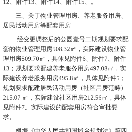
12、
附件
13、
附件
14、附件15、。
三、关于物业管理用房、养老服务用房、
居民活动用房等配套用房
经变更调整后的
公园壹号二期规划要求配
套的物业管理用房
508.32
㎡，实际建设物业管
理用
房
509.70㎡，
具体见附件
6、
附件
7、
附件
13
；规划要求配建养老服务用房
497.08
㎡，实
际建设养老服务用房
495.8
㎡，具体见附件
5
；
规划要求配建居民活动用房（社区用房范畴）
215.07 ㎡，实际建设社区用房212.56㎡，具体
见
附件
7
。实际建设的配套用房符合审批要
求。
根据《中华人民共和国城乡规划法》第四