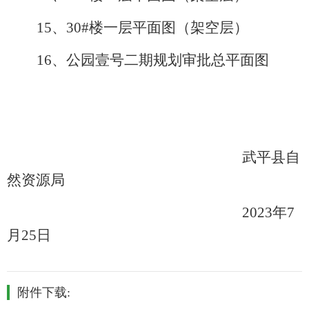
15、30#楼一层平面图（架空层）
16、公园壹号二期规划审批总平面图
武平县自
然资源局
202
3
年
7
月
25
日
附件下载: