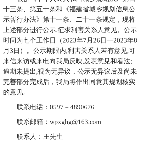
十三条、第五十
条和《福建省城乡规划信息公
示暂行办法》第十一条、二十一条规定，现将
上述部分进行公示
,征求利害关系人意见。公示
时间为七个工作日（202
3
年
7
月
26
日
—202
3
年
8
月
3
日
）。公示期限内
,利害关系人若有意见,可
来信来访或来电向我局反映,发表意见和看法;
逾期未提出,视为无异议，公示无异议后及尚未
完善部分完成后，我局将作
出同意其规划核实
的意见。
联系电话：
0597－4890676
联系邮箱：
wpxghg@163.com
联系人：王先生