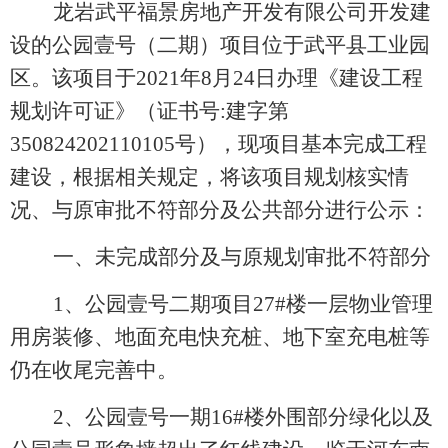
龙岩武平福景房地产开发有限公司开发建
设的公园壹号（二期）项目位于武平县工业园
区。该项目于
20
21
年
8
月
24
日办理《建设工程
规划许可证》（证书号
:建字第
3508
24202110105
号），现项目基本完成工程
建设，根据相关规定，将该项目规划核实情
况、与原审批不符部分及公共部分进行公示：
一、
未完成部分及与原
规划
审批
不符部分
1、
公园壹号二期
项目
27#楼一层
物业管理
用房装修、地面充电快充桩、地下室充电桩等
仍在收尾完善中。
2、公园壹号一期
16#楼外围部分绿化以及