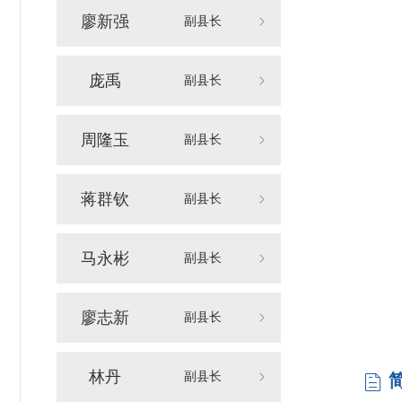
廖新强
副县长
庞禹
副县长
周隆玉
副县长
蒋群钦
副县长
马永彬
副县长
廖志新
副县长
林丹
副县长