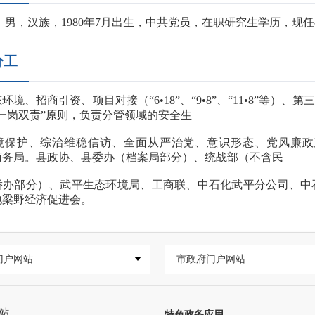
男，汉族，1980年7月出生，
中共党员，
在职研究生学历，现任
分工
环境、招商引资、项目对接（“6•18”、“9•8”、“11•8”等
一岗双责”原则，负责分管领域的安全生
境保护、综治维稳信访、全面从严治党、意识形态、党风廉政
商务局。县政协、县委办（档案局部分）、统战部（不含民
侨办部分）、武平生态环境局、工商联、中石化武平分公司、中
地梁野经济促进会。
门户网站
市政府门户网站
站
特色政务应用