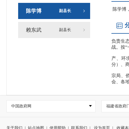
陈学博，
陈学博
副县长
赖东武
副县长
负责生态
战。按“
产、环
分）、
宗局、
会、各
中国政府网
福建省政府
关于我们
|
站点地图
|
使用帮助
|
联系我们
|
设为首页
|
收藏本