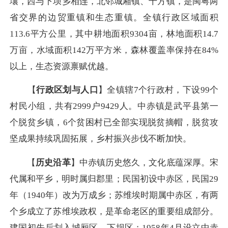
壤，西与下坝乡相连，北邻城厢镇、十方镇，是闽粤两
省交界的边贸重镇和生态重镇。全镇行政区域面积
113.6平方公里，其中耕地面积9304亩，林地面积14.7
万亩，水域面积142万平方米，森林覆盖率保持在84%
以上，生态资源禀赋优越。
【
行政区划与人口
】全镇辖7个行政村，下设99个
村民小组，共有2999户9429人。中赤镇是武平县第一
个脱贫乡镇，6个贫困村已全部实现脱贫摘帽，脱贫攻
坚成果持续巩固拓展，乡村振兴步伐不断加快。
【
历史沿革
】中赤镇历史悠久，文化底蕴深厚。宋
代属和平乡，明时属归郡里；民国初设中赤区，民国29
年（1940年）改为万成乡；苏维埃时期属中赤区，有两
个乡成立了苏维埃政权，是革命老区的重要组成部分。
建国初先后划入城厢区、下坝区；1958年4月设立中赤