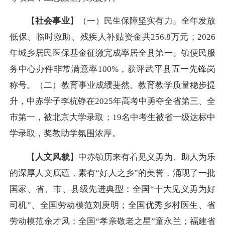
【
社会事业
】（一）民生保障坚实有力。全年发放
低保、临时救助、残疾人补贴资金共256.8万元；2026
年城乡居民医保基金征缴完成率居全县第一。镇便民服
务中心办件非常满意率100%，获评武平县五一先锋岗
称号。（二）教育事业成绩斐然。教育教学质量稳步提
升，中赤学子李杭铮在2025年高考中勇夺全省第三、全
市第一，被北京大学录取；19名中考生被省一级达标中
学录取，奖教助学氛围浓厚。
【
人文风貌
】中赤镇历来有着见义勇为、助人为乐
的深厚人文底蕴，素有“好人之乡”的美誉，涌现了一批
国家、省、市、县级先进典型：全国“十大见义勇为好
司机”、全国劳动模范刘庚明；全国优秀乡村医生、省
劳动模范余才凤；全国“孝亲敬老之星”童永兰；福建省