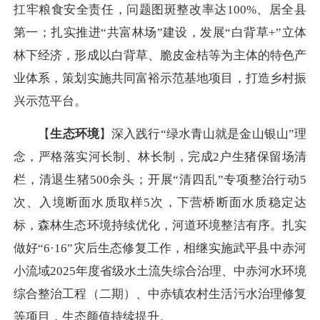
扛牢粮食安全责任，问题图斑整改率达100%、居全县
第一；扎实推进“共富林场”建设，发展“白背草+”立体
林下经济，形成以白背草、脆皮金桔等为主体的特色产
业体系，策划实施共同富裕示范基地项目，打造乡村振
兴示范平台。
【
生态环境
】深入践行“绿水青山就是金山银山”理
念，严格落实河长制、林长制，完成2户生猪保留场清
栏，清退生猪500余头；开展“清四乱”专项整治行动5
次、入境断面水质取样5次，下营桥断面水质稳定达
标，森林生态环境持续优化，河道环境整洁有序。扎实
做好“6·16”灾后生态修复工作，相继实施武平县中赤河
小流域2025年度省级水土流失综合治理、中赤河水环境
综合整治工程（二期）、中赤镇农村生活污水治理修复
等项目，生态颜值持续提升。