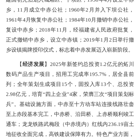
乡，11月成立中赤公社；1960年2月并入下坝公社，
1961年4月恢复中赤公社；1984年10月撤销中赤公社，
复设中赤乡；2018年11月，经福建省人民政府批复，
正式撤销中赤乡，设立中赤镇；2019年1月2日举行撤
乡设镇揭牌授印仪式，标志着中赤发展迈入崭新阶段。
【
经济发展
】2025年新签约总投资1.2亿元的炻川
数码产品生产项目，招用工完成率195.7%，居全县前
列；全年策划生成项目15个，固投入库13个、总投资
2.98亿元，培育“四上企业”4家，荣膺三次“项目策划标
兵”。基础设施方面，中赤至十方动车站连接线路壮畲
至上赤段基本完工，中赤桥、沿田桥、上赤桥顺利竣工
通车；龙龙铁路武梅段（中赤境内）红线内236.19亩土
地征收全面完成，高铁建设保障有力。特色产业方面，