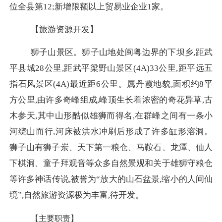
位全县第12;新增限额以上贸易业企业1家。
【旅游资源开发】
狮子山景区。狮子山地处闽粤边界的下坝乡,距武
平县城28公里,距武平梁野山景区(4A)33公里,距平远五
指石风景区(4A)最近距6公里。属丹霞地貌,面积约8平
方公里,由许多奇峰组成,峰顶生长着浓密的奇花异草,古
木参天,其中山形酷似雄狮而得名,在群峰之间有一条小
河绕山而行,河床被洪水冲刷后形成了许多缸形溶洞。
狮子山有狮子岽、天下第一粮仓、马鞍石、龙潭、仙人
下棋洞、童子拜观音等众多自然景观和关于雄狮守粮仓
等许多神话传说,被誉为“放大的山石盆景,缩小的人间仙
境”,自然旅游资源极为丰富,待开发。
【主要职责】