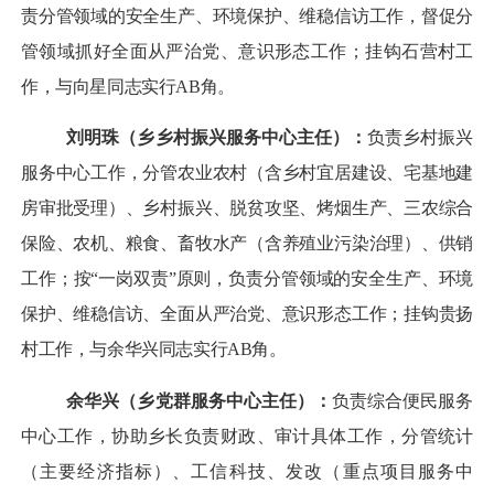
责分管领域的安全生产、环境保护、维稳信访工作
，督促分
管领域抓好
全面从严治党
、意识形态
工作；挂钩
石营村
工
作，与
向星
同志实行AB角。
刘明珠
（乡乡村振兴服务中心主任）：
负责乡村振兴
服务中心工作，分管农业农村（含乡村宜居建设、宅基地建
房审批受理）、乡村振兴、脱贫攻坚、烤烟生产、三农综合
保险、农机、粮食、
畜牧水产（含养殖业污染治理）、
供销
工作；
按
“
一岗双责
”
原则，负责分管领域的安全生产、环境
保护、维稳信访、全面从严治党
、意识形态
工作
；挂钩贵扬
村工作，与
余华兴
同志实行AB角。
余华兴（乡
党群服务
中心主任）：
负责综合便民服务
中心工作，
协助乡长负责财政、审计具体工作，分管统计
（主要经济指标）、工信科技、发改（重点项目服务中