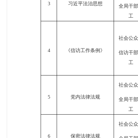
3
习近平法治思想
全局干
工
社会公
4
《信访工作条例》
信访干
工
社会公
5
党内法律法规
全局干
工
社会公
6
保密法律法规