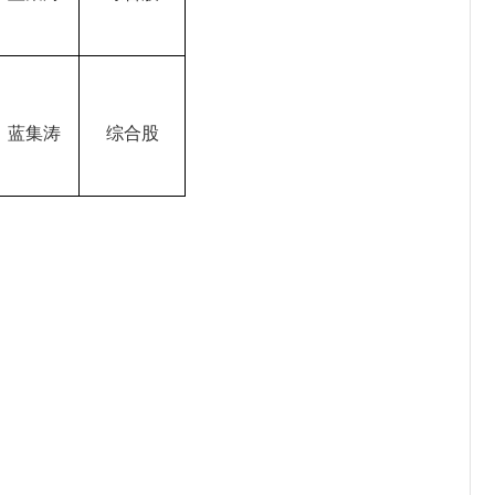
蓝集涛
综合股