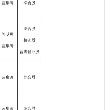
蓝集涛
综合股
综合股
郭明勇
接访股
蓝集涛
督查督办股
蓝集涛
综合股
蓝集涛
综合股