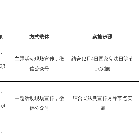
象
方式载体
实施步骤
众、
主题活动现场宣传，
微
结合
12
月
4
日
国家宪法日等节
部职
信公众号
点
实施
众、
主题活动现场宣传
，微
结合
民法典宣传月
等节点
实
部职
信公众号
施
众、