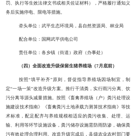
罚、执行等生效法律文书或相关佐证材料），严格履行通知义
务后实施停电、限电等措施
。
牵头单位：武平生态环境局，县自然资源局、林业局
配合单位：国网武平供电公司
责任单位：各乡镇（街道）政府（办事处）
（四）全面改造升级保留生猪养殖场（
7
月底前）
按照“填平补齐”原则，督促指导养殖场因场制宜，制
定“一场一策”改造升级方案。
推行干清粪，实行雨污分离、饮
污分离等源头减量措施。
按照《畜禽养殖场（户）粪污处理设
施建设技术指南》《畜禽粪污土地承载力测算技术指南》等技
术标准，配足配齐与养殖规模相适应的粪污收集、处理、运
输、利用等环节设施设备，粪污
储存设施需防雨防渗，
确保粪
污有效处理合理利用。改造升级完成后，县级农业农村部门要