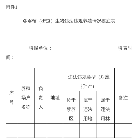
附件
1
各乡镇（街道）生猪违法违规养殖情况摸底表
填报单位：
填表时
间：
违法违规类型（对应
打“√”）
养殖
负
序
场户
责
地址
备注
位于
属于
属于
号
名称
人
禁养
违法
违法
区
用地
用林