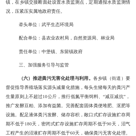
镇，在乡镇交接断面处设置水质监测点，定期通报水质监测情
况，压紧压实属地政府责任。
牵头单位：武平生态环境局
配合单位：县农业农村局，自然资源局、林业局
责任单位：中堡镇、东留镇政府
三、加强服务引导与监管
（六）推进粪污无害化处理与利用。
各乡镇（街道）要
督促指导养殖场落实源头减量化措施，
每头生猪每天的粪污产
生量原则上不超过
10
公斤，
推行低氮平衡饲料、“减豆减抗”，
推广发酵豆粕、添加有益菌。
完善配套固体粪便堆肥、沤肥等
设施。配足液体粪污发酵、储存容积，敞口式贮存设施贮存周
期不低于
180
天，密闭式贮存设施贮存周期不低于
90
天，沼气
工程产生的沼液贮存周期不低于
60
天，确保粪污无害化处理。