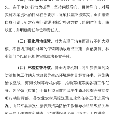
先、实干争效”行动为抓手，
坚持问题导向、目标导向，对照
实施方案提出的目标任务要求，
逐项找差距抓落实，
全面排查
自身问题，针对存在问题逐项制定整改方案，绘制时间表、路
线图，并明确责任单位和责任人。
（三）强化用地保障。
对为实现干清粪而进行不扩大规
模、不新增用地用林等的保留猪场改造或重建，自然资源、林
业部门予以简化相关审批或者备案手续。
（四）严格监督考核。
健全约束机制，将生猪养殖污染
防治相关工作纳入党政领导生态环境保护目标责任书、污染防
治攻坚战、河湖长制等考核内容，推动落细落实各项工作任
务。各乡镇（街道）于
每月
12
日前向武平生态环境综合整治专
项行动指挥部、县农业农村局报送重点攻坚任务工作进展情
况，由武平县加强生猪养殖污染防治工作领导小组组织相关单
位开展工作调度和抽查，定期通报各乡镇（街道）工作进度，