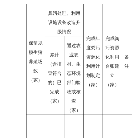
粪污处理、利用
设施设备改造升
级情况
完成年
完成
粪
保留规
通过农
度粪污
污资源
模生猪
累计
业农
资源化
化利用
备
养殖场
（含排
村、生
利用计
台账建
注
数
查符合
态环境
划制定
立
（家）
的）已
部门验
（家）
（家）
完成
收或核
（家）
查
（家）