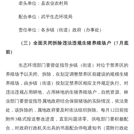
牵头单位：县农业农村局
配合单位：武平生态环境局
责任单位：各乡镇（街道）政府（办事处）
（三）全面关闭拆除违法违规生猪养殖场户（
7
月底
前）
生态环境部门要督促指导乡镇（街道）对位于
禁养区的
养殖场
予以关闭、拆除，
在划定调整禁养区前建设的规模生猪
养殖场，由
乡镇（街道）
按划定禁养区相应文件规定
执行。
对
违法违规占用耕地、占用林地的生猪养殖场户，自然资源
、林
业
部门要督促指导
属地政府结合保留猪场的实际情况
，依法查
处，该拆除的，属地政府要及时依法组织拆除。
每月
12
日前按
附件
3
格式报送整改进度，直至问题清零。供电部门要积极配
合，对政府行政机关出具的书面配合停电通知书（需附行政处