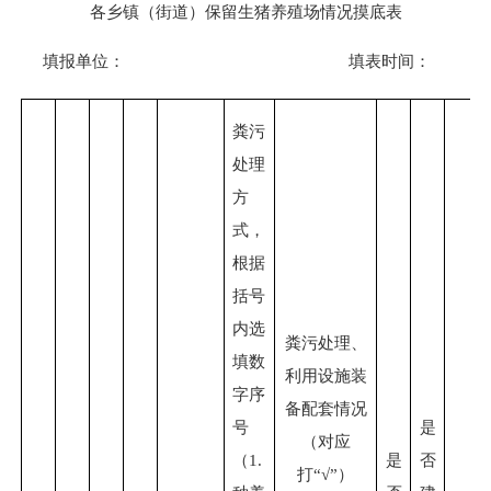
各乡镇（街道）保留生猪养殖场情况摸底表
填报单位：
填表时间：
粪污
处理
方
式，
根据
括号
内选
粪污处理、
填数
利用设施装
字序
备配套情况
号
是
（对应
（
1.
是
否
打“√”）