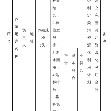
种养
否
建
结
制
立
合；
定
完
养
2.
异
粪
善
殖
负
养殖规
位发
污
粪
序
场
地
备
责
模
酵
资
污
号
户
址
注
人
（头）
床；
源
资
名
3.
终
化
源
符
基
不
称
水回
利
化
合
本
符
用；
用
利
符
合
4.
达
计
用
合
标排
划
台
放；
账
5.
委
托第