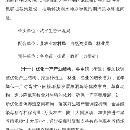
地制宜在以坡耕地消纳粪肥为主的地区试点推进生态缓冲带、
氮磷拦截沟建设，推动解决雨水冲刷导致汛期污染水环境问
题。
牵头单位：武平生态环境局
配合单位：县农业农村局、自然资源局、林业局
责任单位：各乡镇（街道）政府（办事处）
（十一）优化一产产业结构。
各
乡镇（街道）要
加快
调
整优化产业结构，挖掘种植业、林业、渔业的增长潜力，逐年
降低一产对畜牧业依赖
,
积极发展象洞鸡等优质家禽、草食动
物，逐步降低畜牧业对生猪的依赖，确保一产平稳发展。进一
步优化畜禽养殖空间布局，落实好生猪产能调控机制，全县能
繁母猪存栏保有量
2
万头左右，防止大幅波动。加快推进生猪
养殖规模“上大压小”，通过招商引资和支持有条件现有养殖场
做大做强，逐步建立现代化生猪养殖基地。