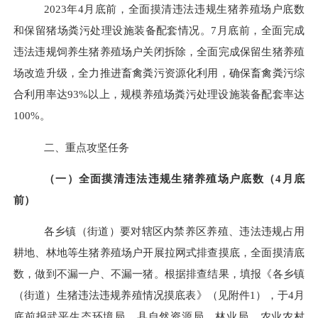
2023
年
4
月底前，全面摸清违法违规生猪养殖场户底数
和保留猪场粪污处理设施装备配套情况。
7
月底前，全面完成
违法违规饲养生猪养殖场户关闭拆除，全面完成保留生猪养殖
场改造升级，全力推进畜禽粪污资源化利用，确保畜禽粪污综
合利用率达
93%
以上，规模养殖场粪污处理设施装备配套率达
100%
。
二、重点攻坚任务
（一）全面摸清违法违规生猪养殖场户底数（
4
月底
前）
各乡镇（街道）要对辖区内禁养区养殖、违法违规占用
耕地、林地等生猪养殖场户开展拉网式排查摸底，全面摸清底
数，做到不漏一户、不漏一猪。根据排查结果，填报《各乡镇
（街道）生猪违法违规养殖情况摸底表》（见附件
1
），于
4
月
底前报武平生态环境局、县自然资源局、林业局、农业农村