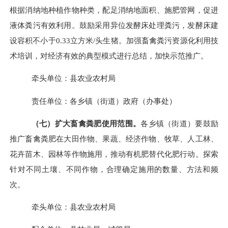
根据消纳地种植作物种类，配足消纳地面积、施肥管网，促进
液体粪污有效利用。鼓励采用异位发酵床处理粪污，发酵床建
设容积不小于
0.33
立方米
/
头生猪。加强畜禽粪污资源化利用技
术培训，对经济有效的典型模式进行总结，加快示范推广。
牵头单位：县农业农村局
责任单位：各乡镇（街道）政府（办事处）
（七）扩大畜禽粪肥使用范围。
各乡镇（街道）要鼓励
推广畜禽粪肥在大田作物、果蔬、经济作物、牧草、人工林、
花卉苗木、园林等作物施用，推动有机肥替代化肥行动。探索
针对不同土壤、不同作物，合理确定施用的数量、方法和频
次。
牵头单位：县农业农村局