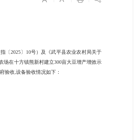
〔2025〕10号）
及
《武平县农业农村局关于
农场在十方镇熊新村建立
300
亩
大豆增产增效示
府验收
,设备验收情况
如下：