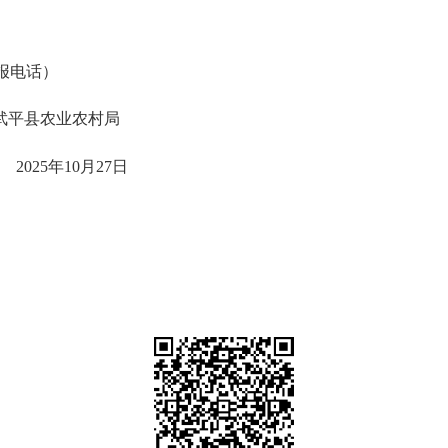
举报电话）
武平县农业
农村
局
20
25
年
10
月
27
日