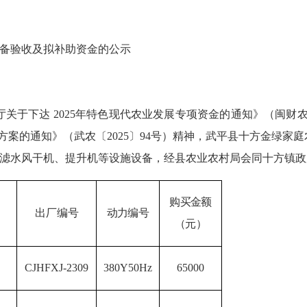
备
验
收及拟补助资金
的公示
厅关于下达
2025年特色现代农业发展专项资金的通知》（闽财农指
施方案的通知》（
武农
〔
2025〕
94
号）精神，
武平县十方金绿家庭
滤水风干机、提升机等
设施设备，
经县农业农村局会同十方镇政
购买金额
出厂编号
动力编号
（元）
CJHFXJ-2309
380Y50Hz
65000