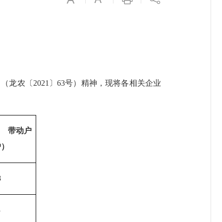
龙农〔2021〕63号）精神，
现将各相关企业
带动户
户）
8
3