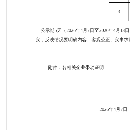
3
公示期
5天
（
20
26
年
4
月
7
日至
20
26
年
4
月
13
日
实，反映情况要明确内容、客观公正、实事求
附件：各相关企业带动证明
20
26
年
4
月
7日