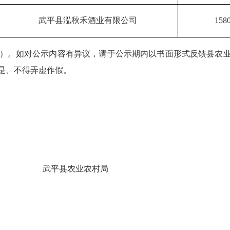
武平县泓秋禾酒业有限公司
158
）。如对公示
内容
有异议，请于
公示期内
以书面形式反馈县农
是、不得弄虚作假。
武平
县农业农村局