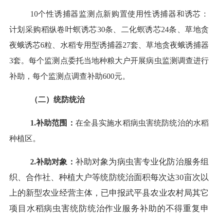
10个性诱捕器监测点新购置使用性诱捕器和诱芯：
计划采购稻纵卷叶螟诱芯30条、二化螟诱芯24条、草地贪
夜蛾诱芯6粒、水稻专用型诱捕器27套、草地贪夜蛾诱捕器
3套。每个监测点委托当地种粮大户开展病虫监测调查进行
补助，每个监测点调查补助600元。
（二）统防统治
1.补助范围：
在全县实施水稻病虫害统防统治的水稻
种植区。
补助对象为病虫害专业化防治服务组
2.补助对象：
织、合作社、种植大户等统防统治面积每次达
30亩次以
上的新型农业经营主体，已申报武平县农业农村局其它
项目水稻病虫害统防统治作业服务补助的不得重复申