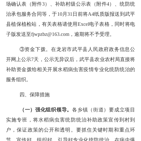
场确认表（附件3）、补助村级公示表（附件4）、统防统
治承包服务合同等，于10月31日前将A4纸质版报送到武平
县植保植检站，有关表格请使用Excel电子表格，同时将电
子版发送至fjwpzbz@163.com，逾期将不予受理。
③资金下拨。在龙岩市武平县人民政府政务信息公
开网上公示7天，公示无异议后，武平县农业农村局直接将
补助资金拨给相关开展水稻病虫害疫情专业化统防统治的
服务组织。
四、保障措施
（一）强化组织领导。
各乡镇（街道）要成立项目
实施专班，将水稻病虫害统防统治补助政策宣传到村到
户，保证政策的公开和透明。要抓住关键时期和重点环
节，宣传好、组织好、引导好专业化统防统治，在病虫爆