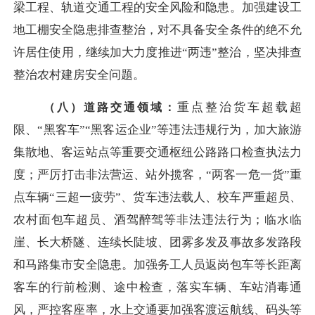
梁工程、轨道交通工程的安全风险和隐患。加强建设工
地工棚安全隐患排查整治，对不具备安全条件的绝不允
许居住使用，继续加大力度推进
“两违”整治，坚决排查
整治农村建房安全问题。
重点整治货车超载超
（八）道路交通领域：
限、
“黑客车”“黑客运企业”等违法违规行为，加大旅游
集散地、客运站点等重要交通枢纽公路路口检查执法力
度；严厉打击非法营运、站外揽客，“两客一危一货”重
点车辆“三超一疲劳”、货车违法载人、校车严重超员、
农村面包车超员、酒驾醉驾等非法违法行为；临水临
崖、长大桥隧、连续长陡坡、团雾多发及事故多发路段
和马路集市安全隐患。加强务工人员返岗包车等长距离
客车的行前检测、途中检查，落实车辆、车站消毒通
风，严控客座率，水上交通要加强客渡运航线、码头等