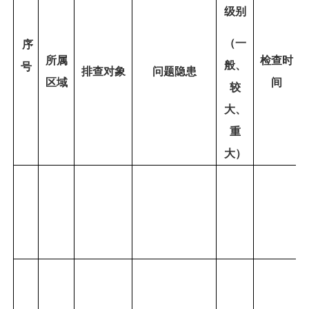
级别
（一
序
所属
检查时
般、
号
排查对象
问题隐患
区域
间
较
大、
重
大）