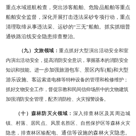
重点水域巡航检查，突出涉客船舶、危险品船舶等重点
船舶安全监督，深化开展打击违法采砂专项行动，重点
清理取缔从事违法采、运砂的“三无”船舶。抓实抓细普
通铁路沿线安全隐患排查整治。
（九）文旅领域：
重点
抓好大型演出活动安全
和室
内演出活
动安全，提高消防安全意识，掌握基本的消防安全
一步加强旅游包车、景区内车
(船)和大型
知识和技能。进
游乐设施、客运
索道电梯
等特种设备的管理和检修维护；
抓好文物安
全工作，督促宗教和民间信仰场所中的文物建筑
加强消防安全管理，配齐消防栓、火灾报
警设备。
（
十）
森林防灭火领域：
深入排查林区及其周边城
镇、村落、居民点、风景名胜区、自然保护区等森林火灾
通信等设施的森林火灾隐患。
隐患，排查林区输配电、