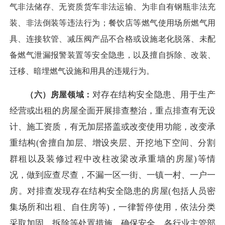
气非法储存、无资质货车非法运输、为非自有钢瓶非法充
装、非法倒装等违法行为；餐饮店等燃气使用场所燃气用
具、连接软管、减压阀产品不合格或设施老化脱落、未配
备燃气泄漏报警装置等安全隐患，以及擅自拆除、改装、
迁移、暗埋燃气设施和用具的违规行为。
对存在结构安全隐患、用于生产
（六）房屋领域：
经营或出租的房屋全面开展排查整治，重点排查有无设
计、施工资质，有无加层搭盖或改变使用功能，改变承
重结构
(舍擅自加层、增设夹层、开挖地下空间、分割
群租以及装修过程中改柱改梁改承重墙的房屋)等情
况，做到应查尽查，不漏一
区一街、一镇一村、一户一
房。对排查发现存在结构安全隐患的房屋
(包括人员密
集场所和出租、自住房等)，一律暂停使用，依法分类
采取加固、拆除等处置措施，确保安全。各行业主管部