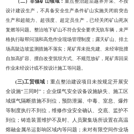
（二）非煤矿山领域：
重点整治超层越界开采、不按
设计建设生产，不具备安全生产条件矿山实施关闭前突击
生产和超能力、超强度、超定员生产，已
经关闭矿山死灰
复燃等问题。整治地下矿山不符合安全要求无轨车辆，未严
格执行敲帮问顶和高危作业现场管理制度；露天矿山、排土
场高陡边坡监测措施不落实；尾矿库未批先建、未经审批擅
自加高扩容、擅自改变筑坝方式、不规范放矿，尾矿库回采
作业未经设计或不按设计施工等问题。
三
)工贸领域：
重点整治建设项目未按规定开展安
(
全设施
“三同时”；企业煤气安全设备设施缺失、施工区
域煤气隔断措施不到位，预防泄漏、中毒、室息、爆炸
等制度执行不到位，维修作业安全确认、交底、监护不
到位；铸造装置维护不及时、人员聚集场所设置在高温
熔融金属吊运影响区域内等问题；未对有限空间作业场