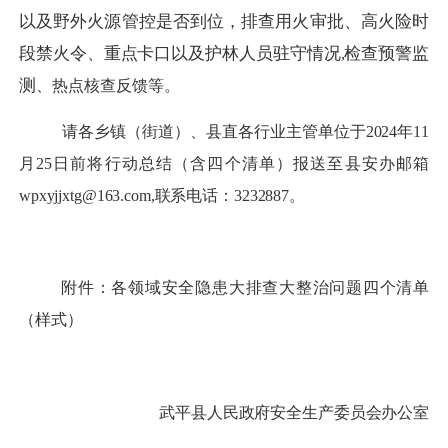
以及野外火源管控是否到位，排查用火审批、高火险时
段禁火令、重点卡口以及护林人员驻守情况
,检查预警监
测
、热点核查反馈等。
请各
乡
镇
（
街道）、
县直各行业主管单
位
于
2024年11
月25日
前将
行动
总结
（
含四个清单）报送至县安办邮箱
wpxyjjxtg@163
.com
,
联系
电话：
3232887。
附件
：
各领域安全隐患大排查大整治问题四个清单
（样式）
武平县人民政府安全生产委员会办公室