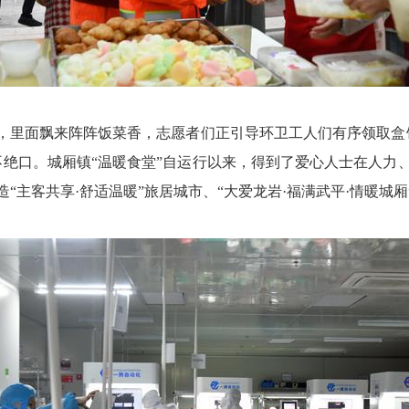
里面飘来阵阵饭菜香，志愿者们正引导环卫工人们有序领取盒
不绝口。城厢镇“温暖食堂”自运行以来，得到了爱心人士在人力
“主客共享·舒适温暖”旅居城市、“大爱龙岩·福满武平·情暖城