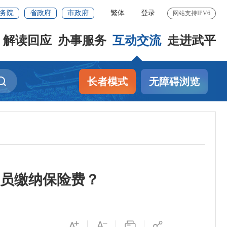
务院
省政府
市政府
繁体
登录
网站支持IPV6
解读回应
办事服务
互动交流
走进武平
长者模式
无障碍浏览
员缴纳保险费？